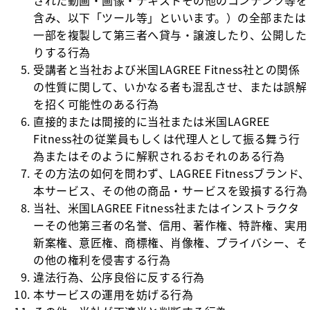
された動画・画像・テキストその他のコンテンツ等を
含み、以下「ツール等」といいます。）の全部または
一部を複製して第三者へ貸与・譲渡したり、公開した
りする行為
受講者と当社および米国LAGREE Fitness社との関係
の性質に関して、いかなる者も混乱させ、または誤解
を招く可能性のある行為
直接的または間接的に当社または米国LAGREE
Fitness社の従業員もしくは代理人として振る舞う行
為またはそのように解釈されるおそれのある行為
その方法の如何を問わず、LAGREE Fitnessブランド、
本サービス、その他の商品・サービスを毀損する行為
当社、米国LAGREE Fitness社またはインストラクタ
ーその他第三者の名誉、信用、著作権、特許権、実用
新案権、意匠権、商標権、肖像権、プライバシー、そ
の他の権利を侵害する行為
違法行為、公序良俗に反する行為
本サービスの運用を妨げる行為